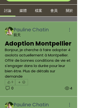
討論
媒體
檔案
會員
關於
Pauline Chatin
前天
Adoption Montpellier
Bonjour, je cherche à faire adopter 4 
axolots actuellement à Montpellier. 
Offrir de bonnes conditions de vie et 
s'engager dans la durée pour leur 
bien être. Plus de détails sur 
demande
0
0
4
Pauline Chatin