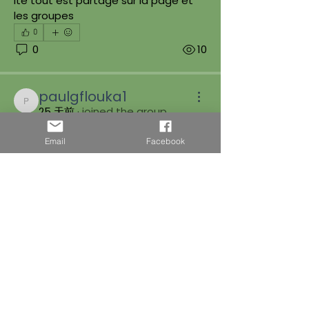
ite tout est partagé sur la page et 
les groupes 
0
0
10
paulgflouka1
paulgflouka1
25 天前
·
joined the group.
0
Email
Facebook
0
14
關於
Adoptions
會員
追蹤
Mulot Emmanuelle
追蹤
Stephanie Blanc
追蹤
Sasa 3474