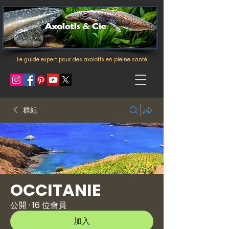
Le guide expert pour des axolotls en pleine santé
群組
OCCITANIE
公開
·
16 位會員
加入