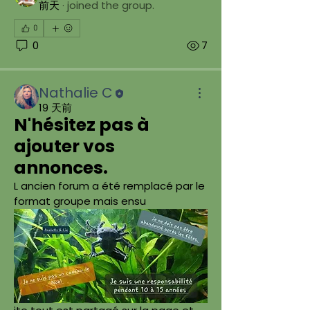
前天
·
joined the group.
0
0
7
Nathalie C
19 天前
N'hésitez pas à
ajouter vos
annonces.
L ancien forum a été remplacé par le 
format groupe mais ensu