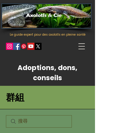
Le guide expert pour des axolotls en pleine santé
Adoptions, dons,
conseils
群組