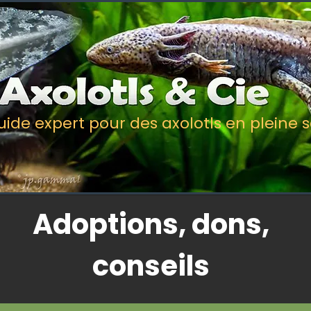
uide expert pour des axolotls en pleine 
Adoptions, dons,
conseils